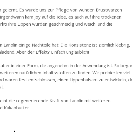
en gelernt. Es wurde uns zur Pflege von wunden Brustwarzen
Irgendwann kam Joy auf die Idee, es auch auf ihre trockenen,
kt! Ihre Lippen wurden geschmeidig und weich, und die
Lanolin einige Nachteile hat: Die Konsistenz ist ziemlich klebrig,
ladend. Aber der Effekt? Einfach unglaublich!
 aber in einer Form, die angenehm in der Anwendung ist. So bega
eiteren natürlichen Inhaltsstoffen zu finden. Wir probierten viel
d waren fest entschlossen, einen Lippenbalsam zu entwickeln, d
t.
reint die regenerierende Kraft von Lanolin mit weiteren
nd Kakaobutter.