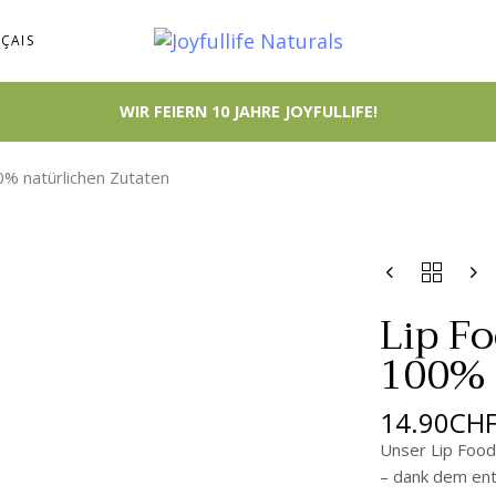
ÇAIS
00% natürlichen Zutaten
LIP
FOOD
MIT
Lip Fo
LANOLIN.
100% 
MIT
100%
NATÜRLICHE
14.90
CH
ZUTATEN
QUANTITY
Unser Lip Food
– dank dem ent