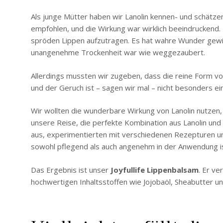
Als junge Mütter haben wir Lanolin kennen- und schätz
empfohlen, und die Wirkung war wirklich beeindruckend. 
spröden Lippen aufzutragen. Es hat wahre Wunder gewir
unangenehme Trockenheit war wie weggezaubert.
Allerdings mussten wir zugeben, dass die reine Form von 
und der Geruch ist – sagen wir mal – nicht besonders ein
Wir wollten die wunderbare Wirkung von Lanolin nutzen,
unsere Reise, die perfekte Kombination aus Lanolin und w
aus, experimentierten mit verschiedenen Rezepturen un
sowohl pflegend als auch angenehm in der Anwendung is
Das Ergebnis ist unser
Joyfullife Lippenbalsam
. Er ve
hochwertigen Inhaltsstoffen wie Jojobaöl, Sheabutter u