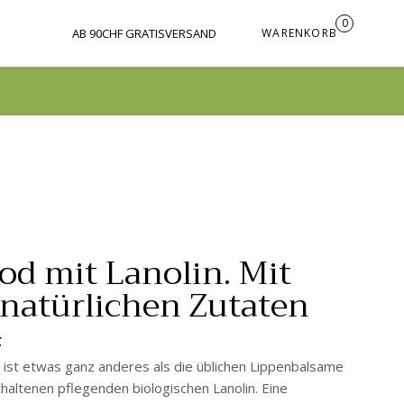
0
AB 90CHF GRATISVERSAND
WARENKORB
od mit Lanolin. Mit
natürlichen Zutaten
N
F
 ist etwas ganz anderes als die üblichen Lippenbalsame
haltenen pflegenden biologischen Lanolin. Eine