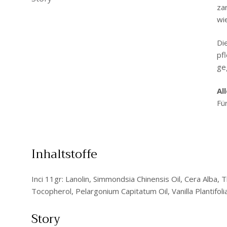
za
wi
Di
pf
geg
Al
Fü
Inhaltstoffe
Inci 11gr: Lanolin, Simmondsia Chinensis Oil, Cera Alba
Tocopherol, Pelargonium Capitatum Oil, Vanilla Plantifolia
Story