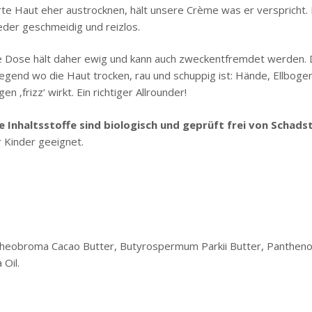
rte Haut eher austrocknen, hält unsere Crème was er verspricht.
eder geschmeidig und reizlos.
e Dose hält daher ewig und kann auch zweckentfremdet werden. D
legend wo die Haut trocken, rau und schuppig ist: Hände, Ellboge
en ‚frizz‘ wirkt. Ein richtiger Allrounder!
le Inhaltsstoffe sind biologisch und geprüft frei von Schads
r Kinder geeignet.
, Theobroma Cacao Butter, Butyrospermum Parkii Butter, Pantheno
 Oil.