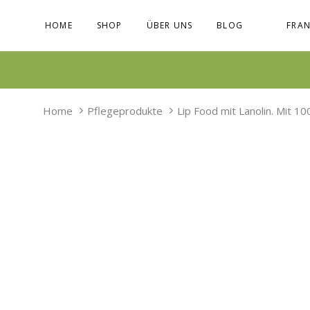
Skip
Skip
links
to
HOME
SHOP
ÜBER UNS
BLOG
FRAN
primary
navigation
Skip
to
content
Home
Pflegeprodukte
Lip Food mit Lanolin. Mit 1