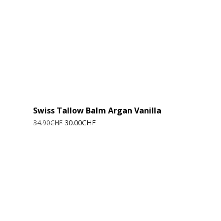
Swiss Tallow Balm Argan Vanilla
Ursprünglicher
Aktueller
34.90
CHF
30.00
CHF
Preis
Preis
war:
ist:
34.90CHF
30.00CHF.