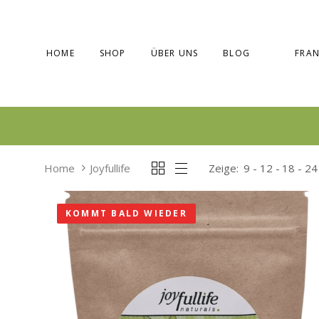
Skip
Skip
links
to
primary
HOME
SHOP
ÜBER UNS
BLOG
FRAN
navigation
Skip
to
content
Home
Joyfullife
Zeige:
9
12
18
24
KOMMT BALD WIEDER