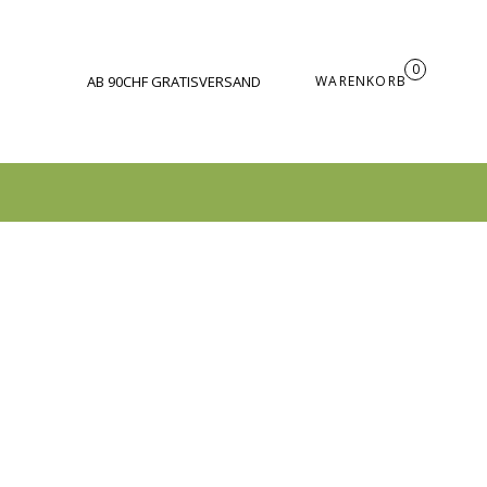
0
AB 90CHF GRATISVERSAND
WARENKORB